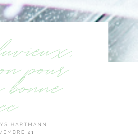
luvieux,
ion pour
e bonne
ée
LYS HARTMANN
VEMBRE 21