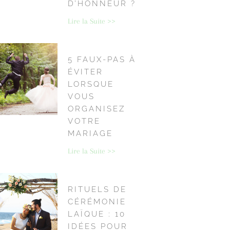
D’HONNEUR ?
Lire la Suite >>
5 FAUX-PAS À
ÉVITER
LORSQUE
VOUS
ORGANISEZ
VOTRE
MARIAGE
Lire la Suite >>
RITUELS DE
CÉRÉMONIE
LAÏQUE : 10
IDÉES POUR