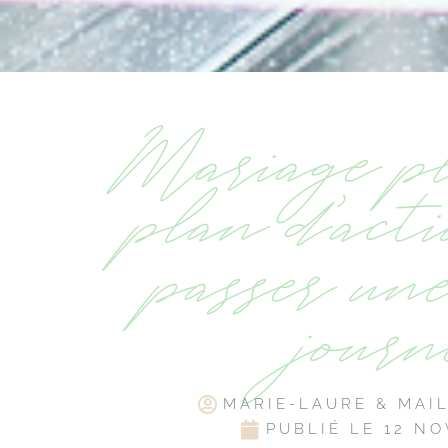
Mariage p
plan d’act
passer un
journ
MARIE-LAURE & MAI
PUBLIÉ LE
12 NO