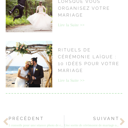
LORSQUE VOUS
ORGANISEZ VOTRE
MARIAGE
Lire la Suite >>
RITUELS DE
CÉRÉMONIE LAÏQUE :
10 IDÉES POUR VOTRE
MARIAGE
Lire la Suite >>
PRÉCÉDENT
SUIVANT
5 conseils pour une séance photo de couple réussie
Une sortie de cérémonie de mariage originale