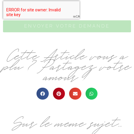
ENVOYER VOTRE DEMANDE
Cette Article vous a
plu ? Partagez votre
amour !
Sur le même sujet...