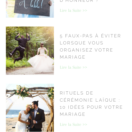
D’HONNEUR ?
Lire la Suite >>
5 FAUX-PAS À ÉVITER
LORSQUE VOUS
ORGANISEZ VOTRE
MARIAGE
Lire la Suite >>
RITUELS DE
CÉRÉMONIE LAÏQUE :
10 IDÉES POUR VOTRE
MARIAGE
Lire la Suite >>