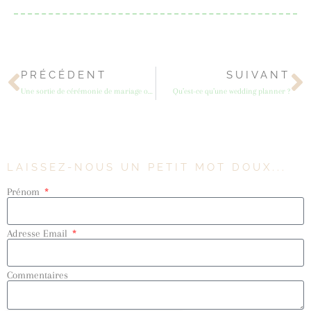
PRÉCÉDENT
SUIVANT
Une sortie de cérémonie de mariage originale
Qu’est-ce qu’une wedding planner ?
LAISSEZ-NOUS UN PETIT MOT DOUX...
Prénom
Adresse Email
Commentaires